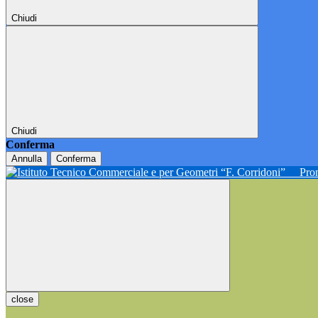
Chiudi
Chiudi
Conferma
Annulla
Conferma
Pron
close