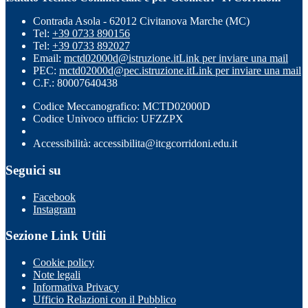
Contrada Asola - 62012 Civitanova Marche (MC)
Tel:
+39 0733 890156
Tel:
+39 0733 892027
Email:
mctd02000d@istruzione.it
Link per inviare una mail
PEC:
mctd02000d@pec.istruzione.it
Link per inviare una mail
C.F.: 80007640438
Codice Meccanografico: MCTD02000D
Codice Univoco ufficio: UFZZPX
Accessibilità: accessibilita@itcgcorridoni.edu.it
Seguici su
Facebook
Instagram
Sezione Link Utili
Cookie policy
Note legali
Informativa Privacy
Ufficio Relazioni con il Pubblico