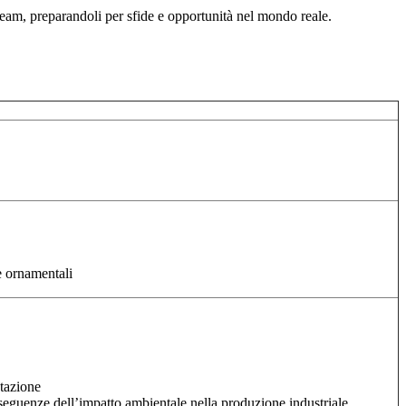
 team, preparandoli per sfide e opportunità nel mondo reale.
te ornamentali
tazione
onseguenze dell’impatto ambientale nella produzione industriale