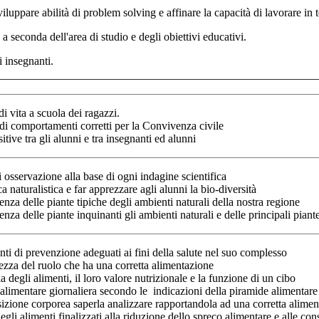
viluppare abilità di problem solving e affinare la capacità di lavorare in
 a seconda dell'area di studio e degli obiettivi educativi.
ri insegnanti.
di vita a scuola dei ragazzi.
 di comportamenti corretti per la Convivenza civile
itive tra gli alunni e tra insegnanti ed alunni
i osservazione alla base di ogni indagine scientifica
ca naturalistica e far apprezzare agli alunni la bio-diversità
nza delle piante tipiche degli ambienti naturali della nostra regione
nza delle piante inquinanti gli ambienti naturali e delle principali pian
i di prevenzione adeguati ai fini della salute nel suo complesso
zza del ruolo che ha una corretta alimentazione
 degli alimenti, il loro valore nutrizionale e la funzione di un cibo
alimentare giornaliera secondo le indicazioni della piramide alimentare
zione corporea saperla analizzare rapportandola ad una corretta alimen
egli alimenti finalizzati alla riduzione dello spreco alimentare e alle c