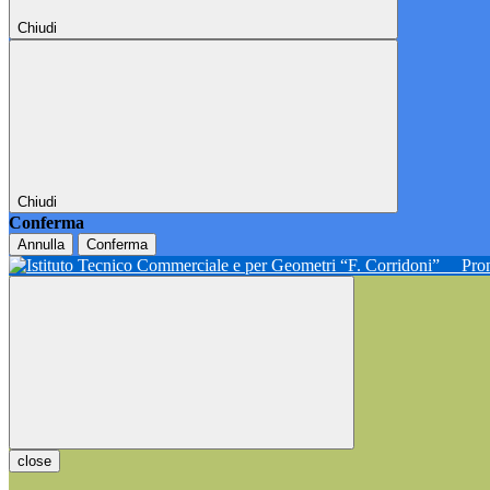
Chiudi
Chiudi
Conferma
Annulla
Conferma
Pron
close