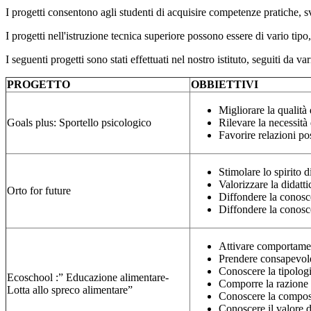
I progetti consentono agli studenti di acquisire competenze pratiche, s
I progetti nell'istruzione tecnica superiore possono essere di vario tipo,
I seguenti progetti sono stati effettuati nel nostro istituto, seguiti da va
PROGETTO
OBBIETTIVI
Migliorare la qualità 
Goals plus: Sportello psicologico
Rilevare la necessità
Favorire relazioni pos
Stimolare lo spirito d
Valorizzare la didatti
Orto for future
Diffondere la conosce
Diffondere la conosce
Attivare comportament
Prendere consapevole
Conoscere la tipologia
Ecoschool :” Educazione alimentare-
Comporre la razione 
Lotta allo spreco alimentare”
Conoscere la composi
Conoscere il valore d