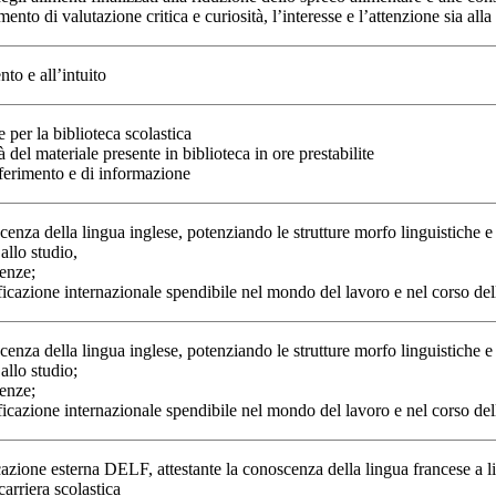
nto di valutazione critica e curiosità, l’interesse e l’attenzione sia alla
to e all’intuito
 per la biblioteca scolastica
tà del materiale presente in biblioteca in ore prestabilite
iferimento e di informazione
za della lingua inglese, potenziando le strutture morfo linguistiche e les
 allo studio,
lenze;
icazione internazionale spendibile nel mondo del lavoro e nel corso dell
za della lingua inglese, potenziando le strutture morfo linguistiche e les
allo studio;
lenze;
icazione internazionale spendibile nel mondo del lavoro e nel corso dell
cazione esterna DELF, attestante la conoscenza della lingua francese a
arriera scolastica