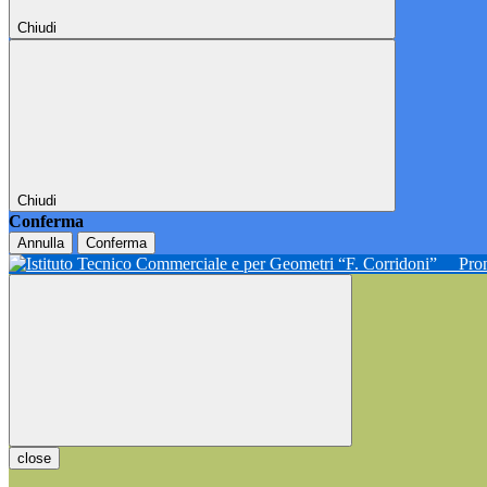
Chiudi
Chiudi
Conferma
Annulla
Conferma
Pron
close