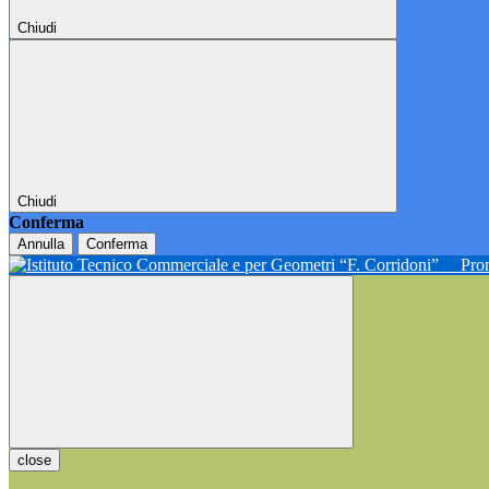
Chiudi
Chiudi
Conferma
Annulla
Conferma
Pron
close