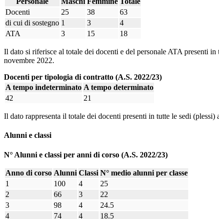
Personale
Maschi
Femmine
Totale
Docenti
25
38
63
di cui di sostegno
1
3
4
ATA
3
15
18
Il dato si riferisce al totale dei docenti e del personale ATA presenti in
novembre 2022.
Docenti per tipologia di contratto (A.S. 2022/23)
A tempo indeterminato
A tempo determinato
42
21
Il dato rappresenta il totale dei docenti presenti in tutte le sedi (ples
Alunni e classi
N° Alunni e classi per anni di corso (A.S. 2022/23)
Anno di corso
Alunni
Classi
N° medio alunni per classe
1
100
4
25
2
66
3
22
3
98
4
24.5
4
74
4
18.5