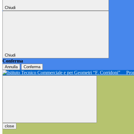
Chiudi
Chiudi
Conferma
Annulla
Conferma
Pron
close