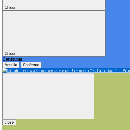
Chiudi
Chiudi
Conferma
Annulla
Conferma
Pron
close