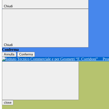
Chiudi
Chiudi
Conferma
Annulla
Conferma
Pron
close