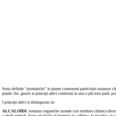
Sono definite “aromatiche” le piante contenenti particolari sostanze c
piante che, grazie ai principi attivi contenuti in una o più loro parti, p
I principi attivi si distinguono in:
ALCALOIDI
: sostanze organiche azotate con struttura chimica div
o degli animali. Sono alcaloidi ad esempio la caffeina, la nicotina, la 