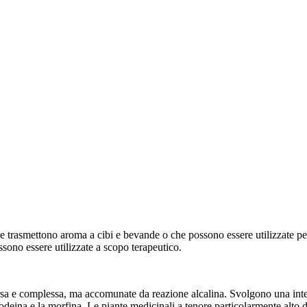
he trasmettono aroma a cibi e bevande o che possono essere utilizzate pe
ossono essere utilizzate a scopo terapeutico.
ersa e complessa, ma accomunate da reazione alcalina. Svolgono una inte
codeina e la morfina. Le piante medicinali a tenore particolarmente alto 