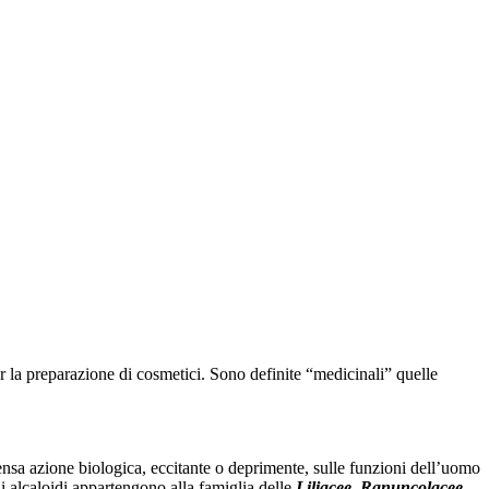
r la preparazione di cosmetici. Sono definite “medicinali” quelle
nsa azione biologica, eccitante o deprimente, sulle funzioni dell’uomo
di alcaloidi appartengono alla famiglia delle
Liliacee, Ranuncolacee,