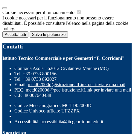
Cookie necessari per il funzionamento
I cookie necessari per il funzionamento non possono essere
disabilitati. È possibile consultare l'elenco nella pagina della cookie
policy.
Accetta tutti
Salva le preferenze
Contatti
Istituto Tecnico Commerciale e per Geometri “F. Corridoni”
Contrada Asola - 62012 Civitanova Marche (MC)
Tel:
+39 0733 890156
Tel:
+39 0733 892027
Email:
mctd02000d@istruzione.it
Link per inviare una mail
PEC:
mctd02000d@pec.istruzione.it
Link per inviare una mail
C.F.: 80007640438
Codice Meccanografico: MCTD02000D
Codice Univoco ufficio: UFZZPX
Accessibilità: accessibilita@itcgcorridoni.edu.it
Seguici su