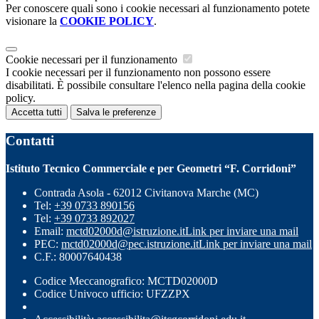
Per conoscere quali sono i cookie necessari al funzionamento potete
visionare la
COOKIE POLICY
.
Cookie necessari per il funzionamento
I cookie necessari per il funzionamento non possono essere
disabilitati. È possibile consultare l'elenco nella pagina della cookie
policy.
Accetta tutti
Salva le preferenze
Contatti
Istituto Tecnico Commerciale e per Geometri “F. Corridoni”
Contrada Asola - 62012 Civitanova Marche (MC)
Tel:
+39 0733 890156
Tel:
+39 0733 892027
Email:
mctd02000d@istruzione.it
Link per inviare una mail
PEC:
mctd02000d@pec.istruzione.it
Link per inviare una mail
C.F.: 80007640438
Codice Meccanografico: MCTD02000D
Codice Univoco ufficio: UFZZPX