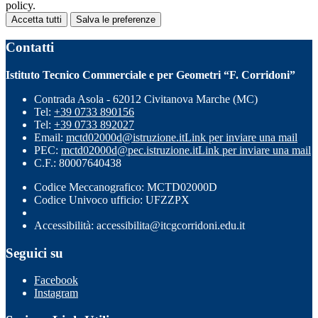
policy.
Accetta tutti
Salva le preferenze
Contatti
Istituto Tecnico Commerciale e per Geometri “F. Corridoni”
Contrada Asola - 62012 Civitanova Marche (MC)
Tel:
+39 0733 890156
Tel:
+39 0733 892027
Email:
mctd02000d@istruzione.it
Link per inviare una mail
PEC:
mctd02000d@pec.istruzione.it
Link per inviare una mail
C.F.: 80007640438
Codice Meccanografico: MCTD02000D
Codice Univoco ufficio: UFZZPX
Accessibilità: accessibilita@itcgcorridoni.edu.it
Seguici su
Facebook
Instagram