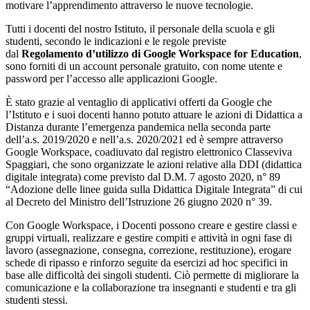
motivare l’apprendimento attraverso le nuove tecnologie.
Tutti i docenti del nostro Istituto, il personale della scuola e gli
studenti, secondo le indicazioni e le regole previste
dal
Regolamento d’utilizzo di Google Workspace for Education
,
sono forniti di un account personale gratuito, con nome utente e
password per l’accesso alle applicazioni Google.
È stato grazie al ventaglio di applicativi offerti da Google che
l’Istituto e i suoi docenti hanno potuto attuare le azioni di Didattica a
Distanza durante l’emergenza pandemica nella seconda parte
dell’a.s. 2019/2020 e nell’a.s. 2020/2021 ed è sempre attraverso
Google Workspace, coadiuvato dal registro elettronico Classeviva
Spaggiari, che sono organizzate le azioni relative alla DDI (didattica
digitale integrata) come previsto dal D.M. 7 agosto 2020, n° 89
“Adozione delle linee guida sulla Didattica Digitale Integrata” di cui
al Decreto del Ministro dell’Istruzione 26 giugno 2020 n° 39.
Con Google Workspace, i Docenti possono creare e gestire classi e
gruppi virtuali, realizzare e gestire compiti e attività in ogni fase di
lavoro (assegnazione, consegna, correzione, restituzione), erogare
schede di ripasso e rinforzo seguite da esercizi ad hoc specifici in
base alle difficoltà dei singoli studenti. Ciò permette di migliorare la
comunicazione e la collaborazione tra insegnanti e studenti e tra gli
studenti stessi.