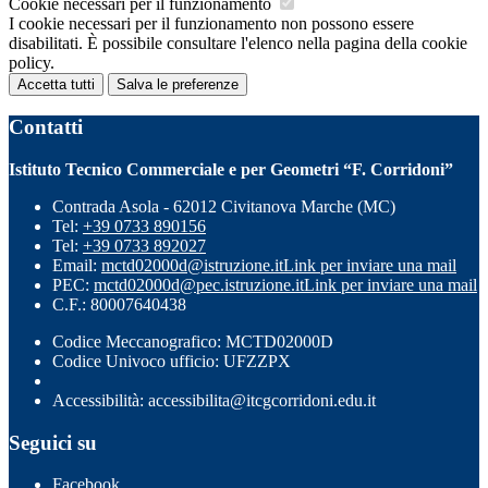
Cookie necessari per il funzionamento
I cookie necessari per il funzionamento non possono essere
disabilitati. È possibile consultare l'elenco nella pagina della cookie
policy.
Accetta tutti
Salva le preferenze
Contatti
Istituto Tecnico Commerciale e per Geometri “F. Corridoni”
Contrada Asola - 62012 Civitanova Marche (MC)
Tel:
+39 0733 890156
Tel:
+39 0733 892027
Email:
mctd02000d@istruzione.it
Link per inviare una mail
PEC:
mctd02000d@pec.istruzione.it
Link per inviare una mail
C.F.: 80007640438
Codice Meccanografico: MCTD02000D
Codice Univoco ufficio: UFZZPX
Accessibilità: accessibilita@itcgcorridoni.edu.it
Seguici su
Facebook