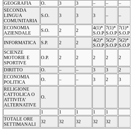
GEOGRAFIA
O.
3
3
–
–
–
SECONDA
LINGUA
S.O.
3
3
3
–
–
COMUNITARIA
ECONOMIA
4(1)*
7(1)*
7(1)*
S.O.
2
2
AZIENDALE
S.O.P
S.O.P
S.O.P
4(2)*
5(2)*
5(2)*
INFORMATICA
S.P.
2
2
S.O.P
S.O.P
S.O.P
SCIENZE
MOTORIE E
O.P.
2
2
2
2
2
SPORTIVE
DIRITTO
O.
–
–
3
3
2
ECONOMIA
O.
–
–
3
2
3
POLITICA
RELIGIONE
CATTOLICA O
O.
ATTIVITA’
ALTERNATIVE
1
1
1
1
1
TOTALE ORE
32
32
32
32
32
SETTIMANALI