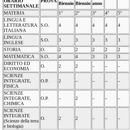
ORARIO
PROVA
Biennio
Biennio
anno
SETTIMANALE
MATERIA
1°
2°
3°
4°
5°
LINGUA E
LETTERATURA
S.O.
4
4
4
4
4
ITALIANA
LINGUA
S.O.
3
3
3
3
3
INGLESE
STORIA
O.
2
2
2
2
2
MATEMATICA
S.O.
4
4
3
3
3
DIRITTO ED
O.
2
2
–
–
–
ECONOMIA
SCIENZE
INTEGRATE,
O.P.
2
–
–
–
–
FISICA
SCIENZE
INTEGRATE,
O.P.
–
2
–
–
–
CHIMICA
SCIENZE
INTEGRATE
O.
2
2
–
–
–
(Scienze della terra
e biologia)