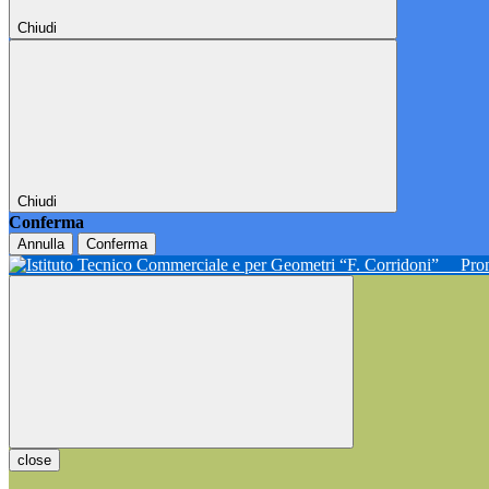
Chiudi
Chiudi
Conferma
Annulla
Conferma
Pron
close