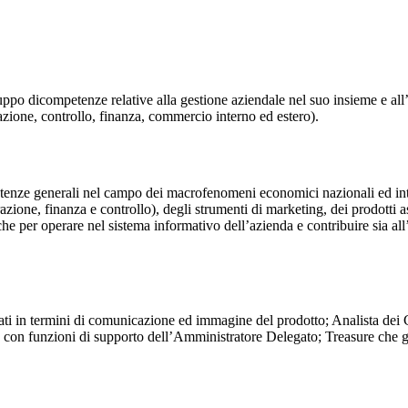
 dicompetenze relative alla gestione aziendale nel suo insieme e all’inte
cazione, controllo, finanza, commercio interno ed estero).
enze generali nel campo dei macrofenomeni economici nazionali ed interna
ione, finanza e controllo), degli strumenti di marketing, dei prodotti a
che per operare nel sistema informativo dell’azienda e contribuire sia a
ti in termini di comunicazione ed immagine del prodotto; Analista dei C
s con funzioni di supporto dell’Amministratore Delegato; Treasure che g