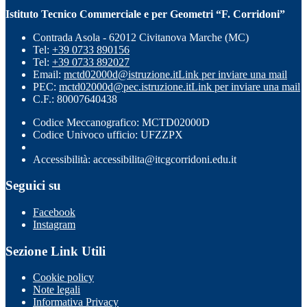
Istituto Tecnico Commerciale e per Geometri “F. Corridoni”
Contrada Asola - 62012 Civitanova Marche (MC)
Tel:
+39 0733 890156
Tel:
+39 0733 892027
Email:
mctd02000d@istruzione.it
Link per inviare una mail
PEC:
mctd02000d@pec.istruzione.it
Link per inviare una mail
C.F.: 80007640438
Codice Meccanografico: MCTD02000D
Codice Univoco ufficio: UFZZPX
Accessibilità: accessibilita@itcgcorridoni.edu.it
Seguici su
Facebook
Instagram
Sezione Link Utili
Cookie policy
Note legali
Informativa Privacy