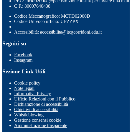
PEC:
mctd02000d@pec.istruzione.it
Link per inviare una mail
C.F.: 80007640438
Codice Meccanografico: MCTD02000D
Codice Univoco ufficio: UFZZPX
Accessibilità: accessibilita@itcgcorridoni.edu.it
Seguici su
Facebook
Instagram
Sezione Link Utili
Cookie policy
Note legali
Informativa Privacy
Ufficio Relazioni con il Pubblico
Dichiarazione di accessibilità
Obiettivi di accessibilità
Whistleblowing
Gestione consensi cookie
Amministrazione trasparente