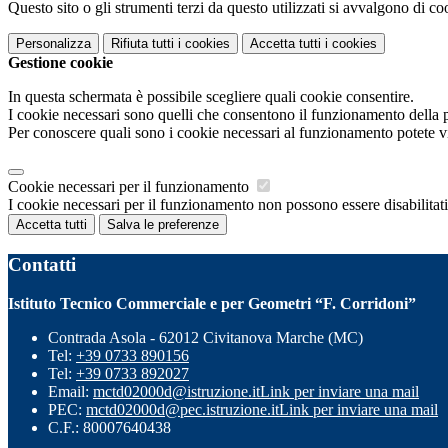
Questo sito o gli strumenti terzi da questo utilizzati si avvalgono di coo
Personalizza
Rifiuta tutti
i cookies
Accetta tutti
i cookies
Gestione cookie
In questa schermata è possibile scegliere quali cookie consentire.
I cookie necessari sono quelli che consentono il funzionamento della pi
Per conoscere quali sono i cookie necessari al funzionamento potete v
Cookie necessari per il funzionamento
I cookie necessari per il funzionamento non possono essere disabilitati.
Accetta tutti
Salva le preferenze
Contatti
Istituto Tecnico Commerciale e per Geometri “F. Corridoni”
Contrada Asola - 62012 Civitanova Marche (MC)
Tel:
+39 0733 890156
Tel:
+39 0733 892027
Email:
mctd02000d@istruzione.it
Link per inviare una mail
PEC:
mctd02000d@pec.istruzione.it
Link per inviare una mail
C.F.: 80007640438