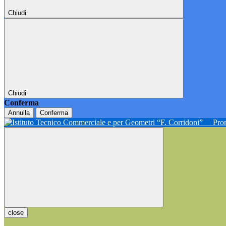
Chiudi
Chiudi
Conferma
Annulla
Conferma
Pron
close