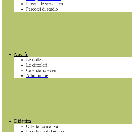
Personale scolastico
Percorsi di studio
Novità
Le notizie
Le circolari
Calendario eventi
Albo online
Didattica
Offerta formativa
Le schede didattiche