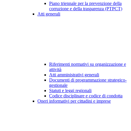
Piano triennale per la prevenzione della
corruzione e della trasparenza (PTPCT)
Atti generali
Riferimenti normativi su organizzazione e
attività
Atti amministrativi generali
Documenti di programmazione strategico-
gestionale
Statuti e leggi regionali
Codice disciplinare e codice di condotta
Oneri informativi per cittadini e imprese