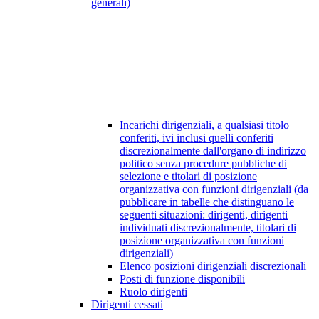
generali)
Incarichi dirigenziali, a qualsiasi titolo
conferiti, ivi inclusi quelli conferiti
discrezionalmente dall'organo di indirizzo
politico senza procedure pubbliche di
selezione e titolari di posizione
organizzativa con funzioni dirigenziali (da
pubblicare in tabelle che distinguano le
seguenti situazioni: dirigenti, dirigenti
individuati discrezionalmente, titolari di
posizione organizzativa con funzioni
dirigenziali)
Elenco posizioni dirigenziali discrezionali
Posti di funzione disponibili
Ruolo dirigenti
Dirigenti cessati